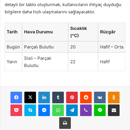
detaylı bir tablo oluşturmak, kullanıcıların ihtiyaç duyduğu
bilgilere daha hızlı ulaşmalarını sağlayacaktır.
Sıcaklık
Tarih
Hava Durumu
Rüzgâr
(°C)
Bugün
Parçalı Bulutlu
20
Hafif – Orta
Sisli – Parçalı
Yarın
22
Hafif
Bulutlu
Facebook
X
LinkedIn
Tumblr
Pinterest
Reddit
VKontakte
Odnok
Pocket
Skype
Messenger
WhatsApp
Telegram
Viber
Line
E-Posta ile payla
Yazdır