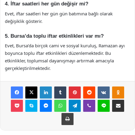
4. İftar saatleri her gün değişir mi?
Evet, iftar saatleri her gün gün batımına bağlı olarak
değişiklik gösterir.
5. Bursa’da toplu iftar etkinlikleri var mı?
Evet, Bursa’da birçok cami ve sosyal kuruluş, Ramazan ayı
boyunca toplu iftar etkinlikleri düzenlemektedir. Bu
etkinlikler, toplumsal dayanışmayı artırmak amacıyla
gerçekleştirilmektedir.
Facebook
X
LinkedIn
Tumblr
Pinterest
Reddit
VKontakte
Odnok
Pocket
Skype
Messenger
WhatsApp
Telegram
Viber
Line
E-Posta ile payla
Yazdır