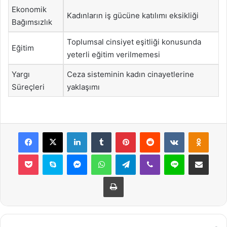
Ekonomik
Kadınların iş gücüne katılımı eksikliği
Bağımsızlık
Toplumsal cinsiyet eşitliği konusunda
Eğitim
yeterli eğitim verilmemesi
Yargı
Ceza sisteminin kadın cinayetlerine
Süreçleri
yaklaşımı
Facebook
X
LinkedIn
Tumblr
Pinterest
Reddit
VKontakte
Odnok
Pocket
Skype
Messenger
WhatsApp
Telegram
Viber
Line
E-Posta ile payla
Yazdır