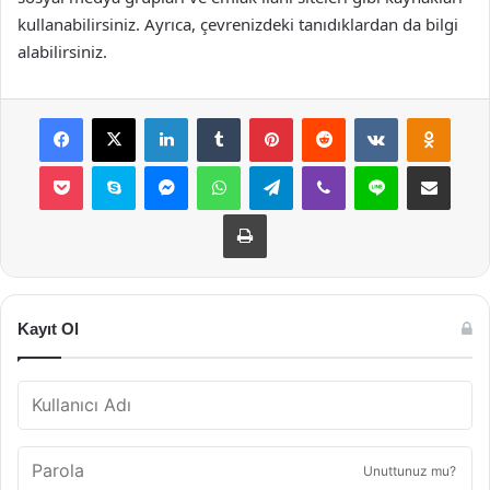
kullanabilirsiniz. Ayrıca, çevrenizdeki tanıdıklardan da bilgi
alabilirsiniz.
Facebook
X
LinkedIn
Tumblr
Pinterest
Reddit
VKontakte
Odnok
Pocket
Skype
Messenger
WhatsApp
Telegram
Viber
Line
E-Posta ile payla
Yazdır
Kayıt Ol
Unuttunuz mu?