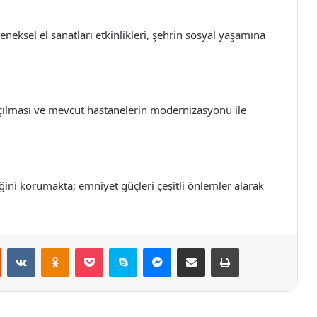
eneksel el sanatları etkinlikleri, şehrin sosyal yaşamına
 açılması ve mevcut hastanelerin modernizasyonu ile
iğini korumakta; emniyet güçleri çeşitli önlemler alarak
st
Reddit
VKontakte
Odnoklassniki
Pocket
Skype
Messenger
E-Posta ile paylaş
Yazdır