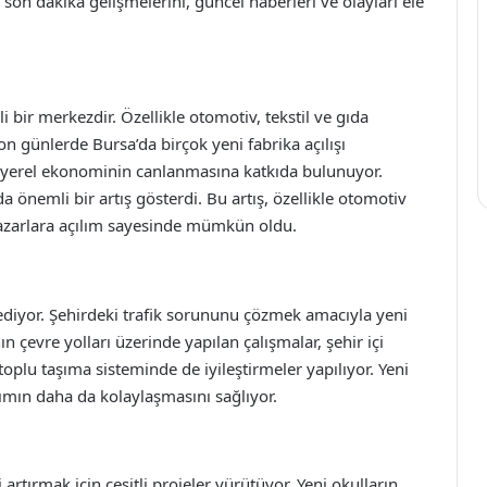
son dakika gelişmelerini, güncel haberleri ve olayları ele
 bir merkezdir. Özellikle otomotiv, tekstil ve gıda
on günlerde Bursa’da birçok yeni fabrika açılışı
e yerel ekonominin canlanmasına katkıda bulunuyor.
a önemli bir artış gösterdi. Bu artış, özellikle otomotiv
 pazarlara açılım sayesinde mümkün oldu.
diyor. Şehirdeki trafik sorununu çözmek amacıyla yeni
ın çevre yolları üzerinde yapılan çalışmalar, şehir içi
toplu taşıma sisteminde de iyileştirmeler yapılıyor. Yeni
şımın daha da kolaylaşmasını sağlıyor.
 artırmak için çeşitli projeler yürütüyor. Yeni okulların