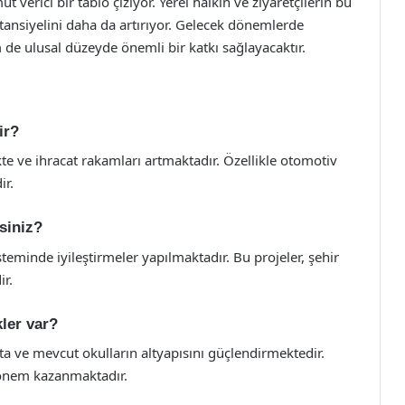
t verici bir tablo çiziyor. Yerel halkın ve ziyaretçilerin bu
ansiyelini daha da artırıyor. Gelecek dönemlerde
de ulusal düzeyde önemli bir katkı sağlayacaktır.
ir?
kte ve ihracat rakamları artmaktadır. Özellikle otomotiv
ir.
isiniz?
steminde iyileştirmeler yapılmaktadır. Bu projeler, şehir
r.
kler var?
ta ve mevcut okulların altyapısını güçlendirmektedir.
e önem kazanmaktadır.