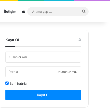
Sitemap
Arama
İletişim
yap
...
Kayıt Ol
Unuttunuz mu?
Beni hatırla
Kayıt Ol