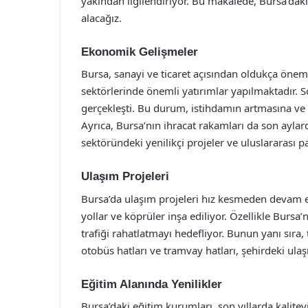
yakından ilgilendiriyor. Bu makalede, Bursa’daki 
alacağız.
Ekonomik Gelişmeler
Bursa, sanayi ve ticaret açısından oldukça önemli
sektörlerinde önemli yatırımlar yapılmaktadır. S
gerçekleşti. Bu durum, istihdamın artmasına v
Ayrıca, Bursa’nın ihracat rakamları da son aylard
sektöründeki yenilikçi projeler ve uluslararası
Ulaşım Projeleri
Bursa’da ulaşım projeleri hız kesmeden devam e
yollar ve köprüler inşa ediliyor. Özellikle Bursa’n
trafiği rahatlatmayı hedefliyor. Bunun yanı sıra, 
otobüs hatları ve tramvay hatları, şehirdeki ula
Eğitim Alanında Yenilikler
Bursa’daki eğitim kurumları, son yıllarda kaliteyi