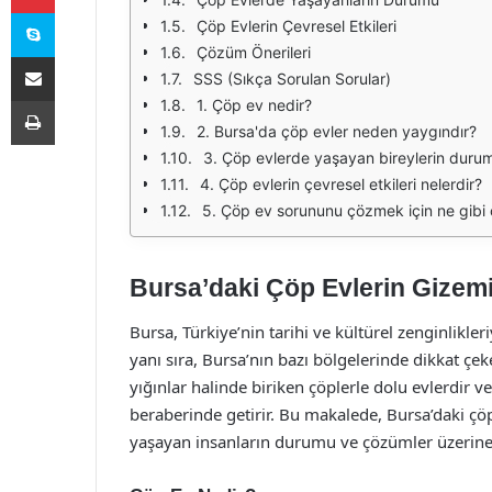
Skype
Çöp Evlerin Çevresel Etkileri
Çözüm Önerileri
E-Posta ile paylaş
SSS (Sıkça Sorulan Sorular)
Yazdır
1. Çöp ev nedir?
2. Bursa'da çöp evler neden yaygındır?
3. Çöp evlerde yaşayan bireylerin durum
4. Çöp evlerin çevresel etkileri nelerdir?
5. Çöp ev sorununu çözmek için ne gibi ö
Bursa’daki Çöp Evlerin Gizem
Bursa, Türkiye’nin tarihi ve kültürel zenginlikleri
yanı sıra, Bursa’nın bazı bölgelerinde dikkat çe
yığınlar halinde biriken çöplerle dolu evlerdir
beraberinde getirir. Bu makalede, Bursa’daki çö
yaşayan insanların durumu ve çözümler üzerine 