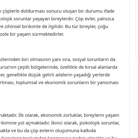
lanı çöplerle doldurması sonucu oluşan bir durumu ifade
olojik sorunlar yaşayan bireylerdir. Çöp evler, yalnızca
 zihinsel birikimle de ilgilidir. Bu tür bireyler, çoğu
ole bir yaşam sürmektedirler.
lerinden biri olmasının yanı sıra, sosyal sorunların da
rsa’nın çeşitli bölgelerinde, özellikle de kırsal alanlarda
r, genellikle düşük gelirli ailelerin yaşadığı yerlerde
 artması, toplumsal ve ekonomik sorunların bir yansıması
ktadır. İlk olarak, ekonomik zorluklar, bireylerin yaşam
kimine yol açmaktadır. İkinci olarak, psikolojik sorunlar,
ltmakta ve bu da çöp evlerin oluşumuna katkıda