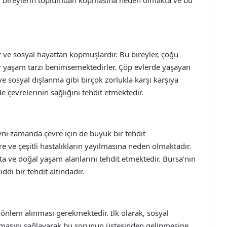
n, bireylerin toplumdan kopmasına neden olmakta ve bu
r ve sosyal hayattan kopmuşlardır. Bu bireyler, çoğu
ir yaşam tarzı benimsemektedirler. Çöp evlerde yaşayan
 ve sosyal dışlanma gibi birçok zorlukla karşı karşıya
 çevrelerinin sağlığını tehdit etmektedir.
aynı zamanda çevre için de büyük bir tehdit
e ve çeşitli hastalıkların yayılmasına neden olmaktadır.
akta ve doğal yaşam alanlarını tehdit etmektedir. Bursa’nın
iddi bir tehdit altındadır.
 önlem alınması gerekmektedir. İlk olarak, sosyal
almasını sağlayarak bu sorunun üstesinden gelinmesine