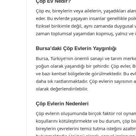
Çöp Ev Nedir?
Çöp ev, bireylerin veya ailelerin, yaşadıkları a
eder. Bu evlerde yaşayan insanlar genellikle psik
fiziksel birikimle değil, aynı zamanda duygusal ve
zaman toplumsal yaşamdan kopmuş, yalnız ve iz
Bursa’daki Çöp Evlerin Yaygınlığı
Bursa, Türkiye’nin önemli sanayi ve tarım merkez
yoğun olarak yaşandığı bir şehirdir. Çöp evler, Bu
ve bazı kentsel bölgelerde görülmektedir. Bu evle
daha sık rastlanmaktadır. Çöp evlerin sayısının
olarak değerlendirilebilir.
Çöp Evlerin Nedenleri
Çöp evlerin oluşumunda birçok faktör rol oynama
koşullarını kötüleştirmekte ve bu durum, çöp biri
bireylerin çevrelerini temiz tutma isteğini aza