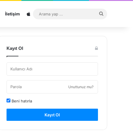
Sitemap
Arama
İletişim
yap
...
Kayıt Ol
Unuttunuz mu?
Beni hatırla
Kayıt Ol