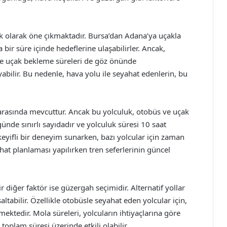
k olarak öne çıkmaktadır. Bursa’dan Adana’ya uçakla
a bir süre içinde hedeflerine ulaşabilirler. Ancak,
 ve uçak bekleme süreleri de göz önünde
ilir. Bu nedenle, hava yolu ile seyahat edenlerin, bu
 arasında mevcuttur. Ancak bu yolculuk, otobüs ve uçak
günde sınırlı sayıdadır ve yolculuk süresi 10 saat
 keyifli bir deneyim sunarken, bazı yolcular için zaman
hat planlaması yapılırken tren seferlerinin güncel
 diğer faktör ise güzergah seçimidir. Alternatif yollar
tabilir. Özellikle otobüsle seyahat eden yolcular için,
ktedir. Mola süreleri, yolcuların ihtiyaçlarına göre
toplam süresi üzerinde etkili olabilir.