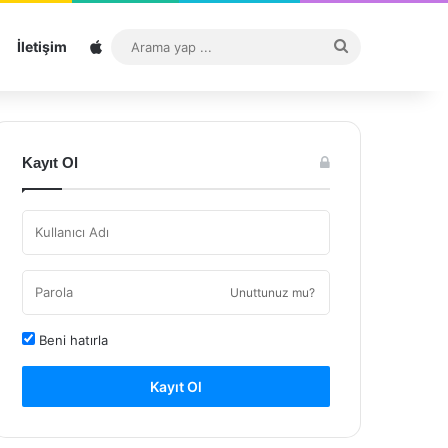
Sitemap
Arama
İletişim
yap
...
Kayıt Ol
Unuttunuz mu?
Beni hatırla
Kayıt Ol