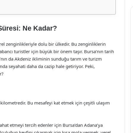
Süresi: Ne Kadar?
rel zenginlikleriyle dolu bir ülkedir. Bu zenginliklerin
abancı turistler için büyük bir önem taşır. Bursa’nın tarih
’nın da Akdeniz ikliminin sunduğu tarım ve turizm
ında seyahati daha da cazip hale getiriyor. Peki,
r?
ilometredir. Bu mesafeyi kat etmek için çeşitli ulaşım
yahat etmeyi tercih edenler için Bursa’dan Adana’ya
lculuğun keyfini çıkarmak için kısa mola vermek, yerel