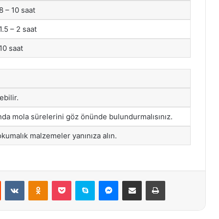
8 – 10 saat
1.5 – 2 saat
10 saat
bilir.
nda mola sürelerini göz önünde bulundurmalısınız.
 okumalık malzemeler yanınıza alın.
st
Reddit
VKontakte
Odnoklassniki
Pocket
Skype
Messenger
E-Posta ile paylaş
Yazdır