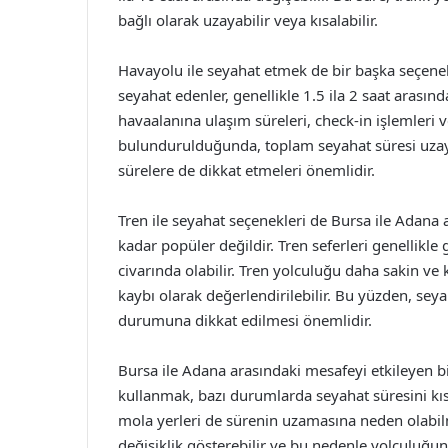
bağlı olarak uzayabilir veya kısalabilir.
Havayolu ile seyahat etmek de bir başka seçene
seyahat edenler, genellikle 1.5 ila 2 saat arasınd
havaalanına ulaşım süreleri, check-in işlemleri
bulundurulduğunda, toplam seyahat süresi uzayab
sürelere de dikkat etmeleri önemlidir.
Tren ile seyahat seçenekleri de Bursa ile Adana
kadar popüler değildir. Tren seferleri genellikle 
civarında olabilir. Tren yolculuğu daha sakin ve
kaybı olarak değerlendirilebilir. Bu yüzden, seya
durumuna dikkat edilmesi önemlidir.
Bursa ile Adana arasındaki mesafeyi etkileyen bir
kullanmak, bazı durumlarda seyahat süresini kısal
mola yerleri de sürenin uzamasına neden olabilme
değişiklik gösterebilir ve bu nedenle yolculuğun 