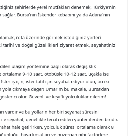
çtiğiniz şehirlerde yerel mutfakları denemek, Türkiye’nin
 sağlar. Bursa’nın İskender kebabını ya da Adana’nın
nlamak, rota üzerinde görmek istediğiniz yerleri
 tarihi ve doğal güzellikleri ziyaret etmek, seyahatinizi
dilen ulaşım yöntemine bağlı olarak değişiklik
e ortalama 9-10 saat, otobüsle 10-12 saat, uçakla ise
ster iş için, ister tatil için seyahat ediyor olun, bu iki
in yola çıkmaya değer! Umarım bu makale, Bursa’dan
sterici olur. Güvenli ve keyifli yolculuklar dilerim!
ı vardır ve bu yolların her biri seyahat süresini
lu ile seyahat, genellikle tercih edilen yöntemlerden biridir.
ahat hale getirirken, yolculuk süresi ortalama olarak 8
 yoğunluğu, hava koşulları ve güzergah gibi faktörlere