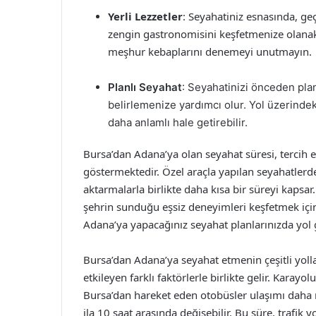
Yerli Lezzetler
: Seyahatiniz esnasında, ge
zengin gastronomisini keşfetmenize olanak
meşhur kebaplarını denemeyi unutmayın.
Planlı Seyahat
: Seyahatinizi önceden pla
belirlemenize yardımcı olur. Yol üzerindeki
daha anlamlı hale getirebilir.
Bursa’dan Adana’ya olan seyahat süresi, tercih e
göstermektedir. Özel araçla yapılan seyahatlerd
aktarmalarla birlikte daha kısa bir süreyi kapsar. İ
şehrin sunduğu eşsiz deneyimleri keşfetmek iç
Adana’ya yapacağınız seyahat planlarınızda yol gö
Bursa’dan Adana’ya seyahat etmenin çeşitli yollar
etkileyen farklı faktörlerle birlikte gelir. Karayo
Bursa’dan hareket eden otobüsler ulaşımı daha r
ila 10 saat arasında değişebilir. Bu süre, trafik