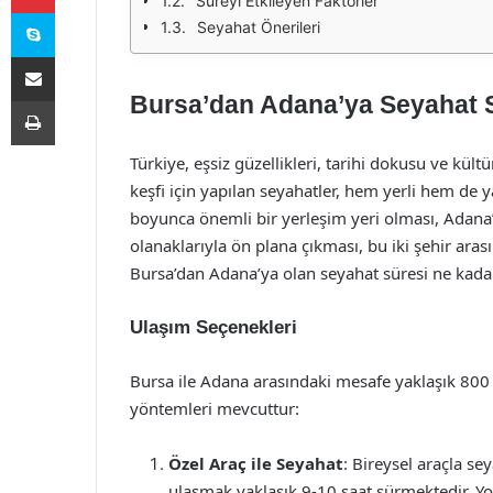
Süreyi Etkileyen Faktörler
Skype
Seyahat Önerileri
E-Posta ile paylaş
Bursa’dan Adana’ya Seyahat 
Yazdır
Türkiye, eşsiz güzellikleri, tarihi dokusu ve kültü
keşfi için yapılan seyahatler, hem yerli hem de y
boyunca önemli bir yerleşim yeri olması, Adana
olanaklarıyla ön plana çıkması, bu iki şehir aras
Bursa’dan Adana’ya olan seyahat süresi ne kada
Ulaşım Seçenekleri
Bursa ile Adana arasındaki mesafe yaklaşık 800 k
yöntemleri mevcuttur:
Özel Araç ile Seyahat
: Bireysel araçla se
ulaşmak yaklaşık 9-10 saat sürmektedir. Yo