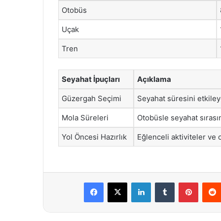
Otobüs
Uçak
Tren
Seyahat İpuçları
Açıklama
Güzergah Seçimi
Seyahat süresini etkileye
Mola Süreleri
Otobüsle seyahat sırası
Yol Öncesi Hazırlık
Eğlenceli aktiviteler ve
Facebook
X
LinkedIn
Tumblr
Pintere