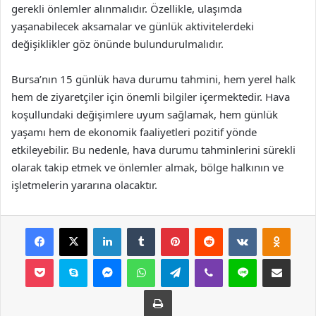
gerekli önlemler alınmalıdır. Özellikle, ulaşımda
yaşanabilecek aksamalar ve günlük aktivitelerdeki
değişiklikler göz önünde bulundurulmalıdır.
Bursa’nın 15 günlük hava durumu tahmini, hem yerel halk
hem de ziyaretçiler için önemli bilgiler içermektedir. Hava
koşullundaki değişimlere uyum sağlamak, hem günlük
yaşamı hem de ekonomik faaliyetleri pozitif yönde
etkileyebilir. Bu nedenle, hava durumu tahminlerini sürekli
olarak takip etmek ve önlemler almak, bölge halkının ve
işletmelerin yararına olacaktır.
Facebook
X
LinkedIn
Tumblr
Pinterest
Reddit
VKontakte
Odnok
Pocket
Skype
Messenger
WhatsApp
Telegram
Viber
Line
E-Posta ile payla
Yazdır