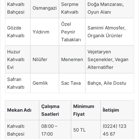
Kahvaltı
Serpme
Doğa Manzarası,
Osmangazi
Bahçesi
Kahvaltı
Oyun Alanı
Özel
Gözde
Samimi Atmosfer,
Yıldırım
Peynir
Kahvaltı
Organik Ürünler
Tabakları
Huzur
Vejetaryen
Kahvaltı
Nilüfer
Menemen
Seçenekler, Vegan
Evi
Alternatifler
Safran
Gemlik
Sac Tava
Bahçe, Aile Dostu
Kahvaltı
Çalışma
Minimum
Mekan Adı
İletişim
Saatleri
Fiyat
Kahvaltı
08:00 –
(0224) 123
50 TL
Bahçesi
17:00
45 67