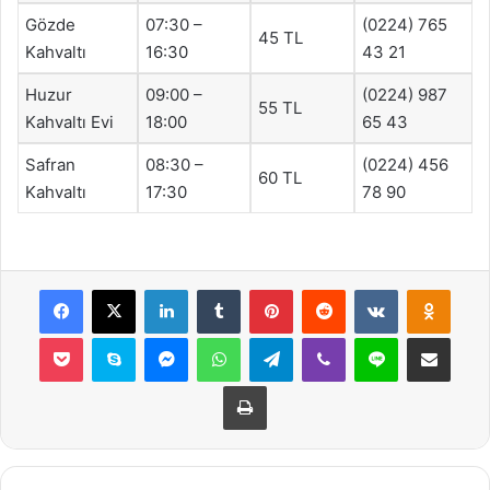
Gözde
07:30 –
(0224) 765
45 TL
Kahvaltı
16:30
43 21
Huzur
09:00 –
(0224) 987
55 TL
Kahvaltı Evi
18:00
65 43
Safran
08:30 –
(0224) 456
60 TL
Kahvaltı
17:30
78 90
Facebook
X
LinkedIn
Tumblr
Pinterest
Reddit
VKontakte
Odnok
Pocket
Skype
Messenger
WhatsApp
Telegram
Viber
Line
E-Posta ile payla
Yazdır