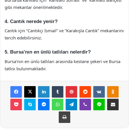
gibi mekanlar önerilmektedir.
4. Cantık nerede yenir?
Cantık için “Cantıkçı İsmail” ve “Karakışla Cantık” mekanlarını
tercih edebilirsiniz.
5. Bursa’nın en ünlü tatlıları nelerdir?
Bursa’nın en ünlü tatlıları arasında kestane şekeri ve Bursa
tatlısı bulunmaktadır.
Facebook
X
LinkedIn
Tumblr
Pinterest
Reddit
VKontakte
Odnok
Pocket
Skype
Messenger
WhatsApp
Telegram
Viber
Line
E-Posta ile payla
Yazdır