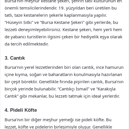
Bursa’nın meşhur kestane şekeri, şehrin tatlı kültürünün en
önemli temsilcilerindendir. 19. yüzyıldan beri üretilen bu
tatlı, taze kestanelerin şekerle kaplanmasıyla yapılır.
“Hüseyin Sıtkı” ve “Bursa Kestane Şekeri” gibi yerlerde, bu
lezzeti deneyimleyebilirsiniz. Kestane şekeri, hem yerli hem
de yabancı turistlerin ilgisini çeken bir hediyelik eşya olarak
da tercih edilmektedir.
3. Cantık
Bursa’nın yerel lezzetlerinden biri olan cantık, ince hamurun
içine kıyma, soğan ve baharatların konulmasıyla hazırlanan
bir çeşit börektir. Genellikle fırında pişirilen cantık, Bursa’nın
birçok yerinde bulunabilir. “Cantıkçı İsmail” ve “Karakışla
Cantık” gibi mekanlar, bu lezzeti tatmak için ideal yerlerdir.
4. Pideli Köfte
Bursa’nın bir diğer meşhur yemeği ise pideli köfte. Bu
lezzet, köfte ve pidelerin birleşimiyle oluşur. Genellikle