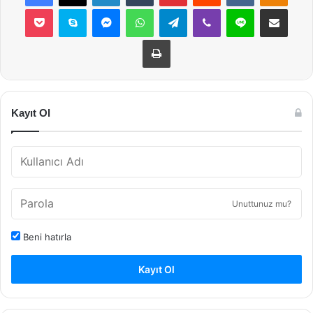
Pocket
Skype
Messenger
WhatsApp
Telegram
Viber
Line
E-Posta ile payla
Yazdır
Kayıt Ol
Unuttunuz mu?
Beni hatırla
Kayıt Ol