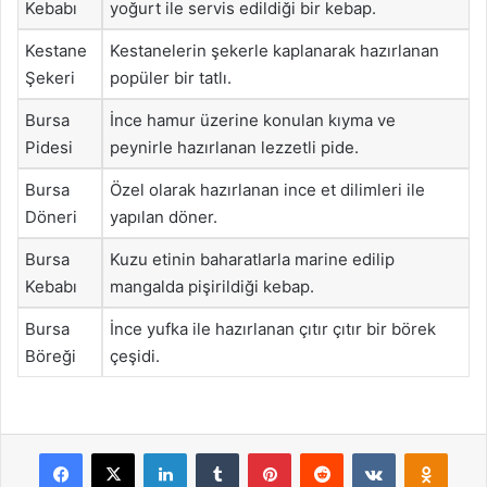
Kebabı
yoğurt ile servis edildiği bir kebap.
Kestane
Kestanelerin şekerle kaplanarak hazırlanan
Şekeri
popüler bir tatlı.
Bursa
İnce hamur üzerine konulan kıyma ve
Pidesi
peynirle hazırlanan lezzetli pide.
Bursa
Özel olarak hazırlanan ince et dilimleri ile
Döneri
yapılan döner.
Bursa
Kuzu etinin baharatlarla marine edilip
Kebabı
mangalda pişirildiği kebap.
Bursa
İnce yufka ile hazırlanan çıtır çıtır bir börek
Böreği
çeşidi.
Facebook
X
LinkedIn
Tumblr
Pinterest
Reddit
VKontakte
Odnok