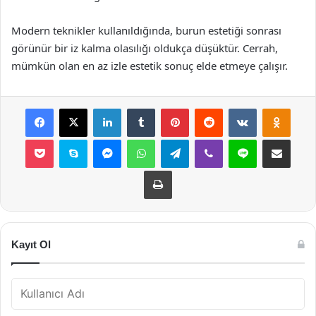
Modern teknikler kullanıldığında, burun estetiği sonrası
görünür bir iz kalma olasılığı oldukça düşüktür. Cerrah,
mümkün olan en az izle estetik sonuç elde etmeye çalışır.
Facebook
X
LinkedIn
Tumblr
Pinterest
Reddit
VKontakte
Odnok
Pocket
Skype
Messenger
WhatsApp
Telegram
Viber
Line
E-Posta ile payla
Yazdır
Kayıt Ol