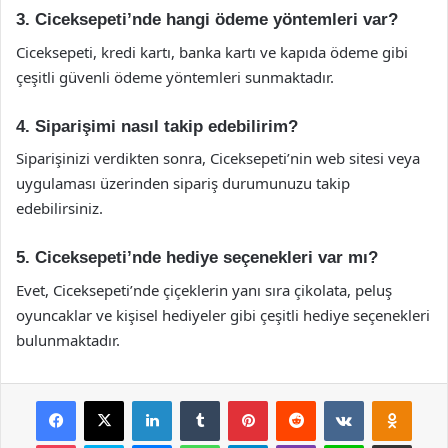
3. Ciceksepeti’nde hangi ödeme yöntemleri var?
Ciceksepeti, kredi kartı, banka kartı ve kapıda ödeme gibi
çeşitli güvenli ödeme yöntemleri sunmaktadır.
4. Siparişimi nasıl takip edebilirim?
Siparişinizi verdikten sonra, Ciceksepeti’nin web sitesi veya
uygulaması üzerinden sipariş durumunuzu takip
edebilirsiniz.
5. Ciceksepeti’nde hediye seçenekleri var mı?
Evet, Ciceksepeti’nde çiçeklerin yanı sıra çikolata, peluş
oyuncaklar ve kişisel hediyeler gibi çeşitli hediye seçenekleri
bulunmaktadır.
Facebook
X
LinkedIn
Tumblr
Pinterest
Reddit
VKontakte
Odnok
Pocket
Skype
Messenger
WhatsApp
Telegram
Viber
Line
E-Posta ile payla