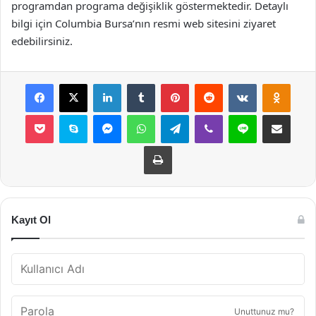
programdan programa değişiklik göstermektedir. Detaylı
bilgi için Columbia Bursa’nın resmi web sitesini ziyaret
edebilirsiniz.
Facebook
X
LinkedIn
Tumblr
Pinterest
Reddit
VKontakte
Odnok
Pocket
Skype
Messenger
WhatsApp
Telegram
Viber
Line
E-Posta ile payla
Yazdır
Kayıt Ol
Unuttunuz mu?