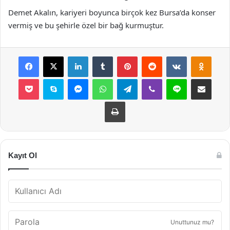
Demet Akalın, kariyeri boyunca birçok kez Bursa’da konser
vermiş ve bu şehirle özel bir bağ kurmuştur.
Facebook
X
LinkedIn
Tumblr
Pinterest
Reddit
VKontakte
Odnok
Pocket
Skype
Messenger
WhatsApp
Telegram
Viber
Line
E-Posta ile payla
Yazdır
Kayıt Ol
Unuttunuz mu?