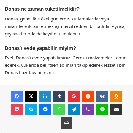
Donas ne zaman tüketilmelidir?
Donas, genellikle özel günlerde, kutlamalarda veya
misafirlere ikram etmek için tercih edilen bir tatlıdır. Ayrıca,
çay saatlerinde de keyifle tüketilebilir.
Donas’ı evde yapabilir miyim?
Evet, Donas’ı evde yapabilirsiniz. Gerekli malzemeleri temin
ederek, yukarıda belirtilen adımları takip ederek lezzetli bir
Donas hazırlayabilirsiniz.
Facebook
X
LinkedIn
Tumblr
Pinterest
Reddit
VKontakte
Odnok
Pocket
Skype
Messenger
WhatsApp
Telegram
Viber
Line
E-Posta ile payla
Yazdır