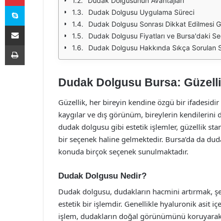
Dudak Dolgusunun Avantajları
Skype
Dudak Dolgusu Uygulama Süreci
Dudak Dolgusu Sonrası Dikkat Edilmesi G
E-Posta ile paylaş
Dudak Dolgusu Fiyatları ve Bursa'daki S
Yazdır
Dudak Dolgusu Hakkında Sıkça Sorulan S
Dudak Dolgusu Bursa: Güzelli
Güzellik, her bireyin kendine özgü bir ifadesidir 
kaygılar ve dış görünüm, bireylerin kendilerini d
dudak dolgusu gibi estetik işlemler, güzellik sta
bir seçenek haline gelmektedir. Bursa’da da du
konuda birçok seçenek sunulmaktadır.
Dudak Dolgusu Nedir?
Dudak dolgusu, dudakların hacmini artırmak, ş
estetik bir işlemdir. Genellikle hyaluronik asit 
işlem, dudakların doğal görünümünü koruyarak d