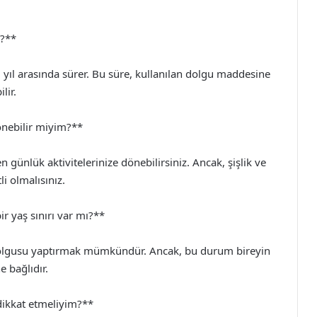
r?**
1 yıl arasında sürer. Bu süre, kullanılan dolgu maddesine
lir.
önebilir miyim?**
günlük aktivitelerinize dönebilirsiniz. Ancak, şişlik ve
i olmalısınız.
r yaş sınırı var mı?**
 dolgusu yaptırmak mümkündür. Ancak, bu durum bireyin
 bağlıdır.
dikkat etmeliyim?**