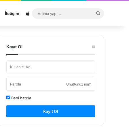
Sitemap
Arama
İletişim
yap
...
Kayıt Ol
Unuttunuz mu?
Beni hatırla
Kayıt Ol