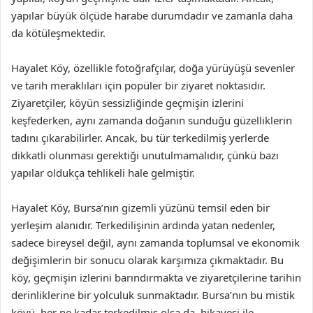
yapılar büyük ölçüde harabe durumdadır ve zamanla daha
da kötüleşmektedir.
Hayalet Köy, özellikle fotoğrafçılar, doğa yürüyüşü sevenler
ve tarih meraklıları için popüler bir ziyaret noktasıdır.
Ziyaretçiler, köyün sessizliğinde geçmişin izlerini
keşfederken, aynı zamanda doğanın sunduğu güzelliklerin
tadını çıkarabilirler. Ancak, bu tür terkedilmiş yerlerde
dikkatli olunması gerektiği unutulmamalıdır, çünkü bazı
yapılar oldukça tehlikeli hale gelmiştir.
Hayalet Köy, Bursa’nın gizemli yüzünü temsil eden bir
yerleşim alanıdır. Terkedilişinin ardında yatan nedenler,
sadece bireysel değil, aynı zamanda toplumsal ve ekonomik
değişimlerin bir sonucu olarak karşımıza çıkmaktadır. Bu
köy, geçmişin izlerini barındırmakta ve ziyaretçilerine tarihin
derinliklerine bir yolculuk sunmaktadır. Bursa’nın bu mistik
köyü, her ne kadar terkedilmiş olsa da, hikayesi ile