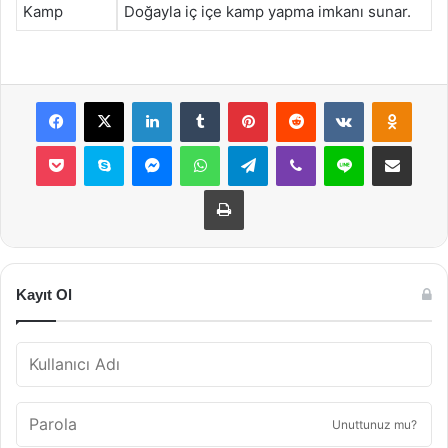
Kamp
Doğayla iç içe kamp yapma imkanı sunar.
Facebook
X
LinkedIn
Tumblr
Pinterest
Reddit
VKontakte
Odnok
Pocket
Skype
Messenger
WhatsApp
Telegram
Viber
Line
E-Posta ile payla
Yazdır
Kayıt Ol
Unuttunuz mu?