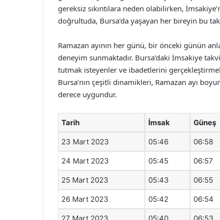
gereksiz sıkıntılara neden olabilirken, İmsakiye
doğrultuda, Bursa’da yaşayan her bireyin bu ta
Ramazan ayının her günü, bir önceki günün an
deneyim sunmaktadır. Bursa’daki İmsakiye takvi
tutmak isteyenler ve ibadetlerini gerçekleştirme
Bursa’nın çeşitli dinamikleri, Ramazan ayı boyun
derece uygundur.
Tarih
İmsak
Güneş
23 Mart 2023
05:46
06:58
24 Mart 2023
05:45
06:57
25 Mart 2023
05:43
06:55
26 Mart 2023
05:42
06:54
27 Mart 2023
05:40
06:53