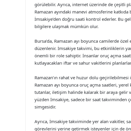
görülebilir. Ayrıca, internet üzerinde de çeşitli
Ramazan ayındaki manevi atmosferine katkıda bu
İmsakiye’den doğru saati kontrol ederler. Bu gele
bilgilere ulaşmak mümkün olur.
Bursa’da, Ramazan ayı boyunca camilerde özel etk
düzenlenir. İmsakiye takvimi, bu etkinliklerin y
önemli bir role sahiptir. İnsanlar oruç açma saat
kutlayacakları iftar ve sahur vakitlerini planlarlar
Ramazan’ın rahat ve huzur dolu geçirilebilmesi
Ramazan ayı boyunca oruç açma saatleri, yerel kül
tutanlar, iletişim halinde kalarak bir araya gelir
yüzden İmsakiye, sadece bir saat takviminden ço
simgesidir.
Ayrıca, İmsakiye takviminde yer alan vakitler, s
görevlerini yerine getirmek isteyenler için de ö