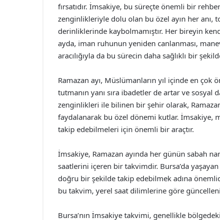
fırsatıdır. İmsakiye, bu süreçte önemli bir rehber
zenginlikleriyle dolu olan bu özel ayın her anı, 
derinliklerinde kaybolmamıştır. Her bireyin ken
ayda, iman ruhunun yeniden canlanması, manev
aracılığıyla da bu sürecin daha sağlıklı bir şeki
Ramazan ayı, Müslümanların yıl içinde en çok ö
tutmanın yanı sıra ibadetler de artar ve sosyal 
zenginlikleri ile bilinen bir şehir olarak, Ramaz
faydalanarak bu özel dönemi kutlar. İmsakiye, m
takip edebilmeleri için önemli bir araçtır.
İmsakiye, Ramazan ayında her günün sabah nama
saatlerini içeren bir takvimdir. Bursa’da yaşaya
doğru bir şekilde takip edebilmek adına önemlidir
bu takvim, yerel saat dilimlerine göre güncellenir
Bursa’nın İmsakiye takvimi, genellikle bölgedeki