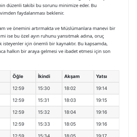
’nin düzenli takibi bu sorunu minimize eder. Bu
kvimden faydalanması beklenir.
lam ve önemini artırmakta ve Müslümanlara manevi bir
mi ise bu özel ayın ruhunu yansıtmak adına, oruç
k isteyenler için önemli bir kaynaktır. Bu kapsamda,
ca halkın bir araya gelmesi ve ibadet etmesi için son
Öğle
İkindi
Akşam
Yatsı
12:59
15:30
18:02
19:14
12:59
15:31
18:03
19:15
12:59
15:32
18:04
19:16
12:59
15:33
18:05
19:16
12:59
15:34
18:05
19:17