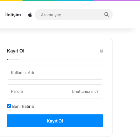
Sitemap
Arama
İletişim
yap
...
Kayıt Ol
Unuttunuz mu?
Beni hatırla
Kayıt Ol