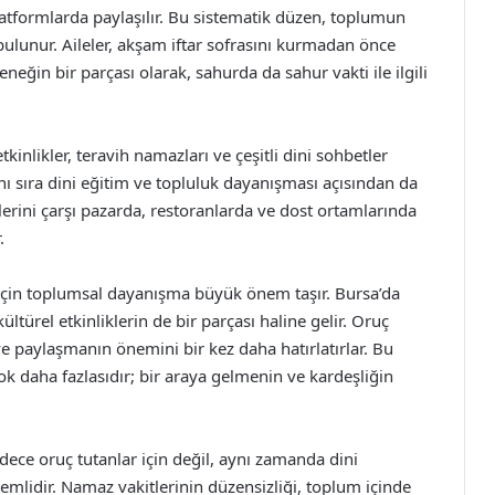
 platformlarda paylaşılır. Bu sistematik düzen, toplumun
lunur. Aileler, akşam iftar sofrasını kurmadan önce
neğin bir parçası olarak, sahurda da sahur vakti ile ilgili
inlikler, teravih namazları ve çeşitli dini sohbetler
anı sıra dini eğitim ve topluluk dayanışması açısından da
lerini çarşı pazarda, restoranlarda ve dost ortamlarında
.
 için toplumsal dayanışma büyük önem taşır. Bursa’da
türel etkinliklerin de bir parçası haline gelir. Oruç
 ve paylaşmanın önemini bir kez daha hatırlatırlar. Bu
k daha fazlasıdır; bir araya gelmenin ve kardeşliğin
adece oruç tutanlar için değil, aynı zamanda dini
nemlidir. Namaz vakitlerinin düzensizliği, toplum içinde