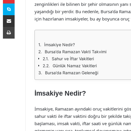
Skype
zenginlikleri ile bilinen bir şehir olmasının yanı
yaşandığı bir yerdir. Bu nedenle, Bursa’da Ram
E-Posta ile paylaş
için hazırlanan imsakiyeler, bu ay boyunca oruç t
Yazdır
İmsakiye Nedir?
Bursa’da Ramazan Vakti Takvimi
Sahur ve İftar Vakitleri
Günlük Namaz Vakitleri
Bursa’da Ramazan Geleneği
İmsakiye Nedir?
İmsakiye, Ramazan ayındaki oruç vakitlerini göst
sahur vakti ile iftar vaktini doğru bir şekilde t
başlaması, imsak vakti, iftar saati ve günlük namaz
görmenin yanı sıra, toplumsal dayanışmayı artı