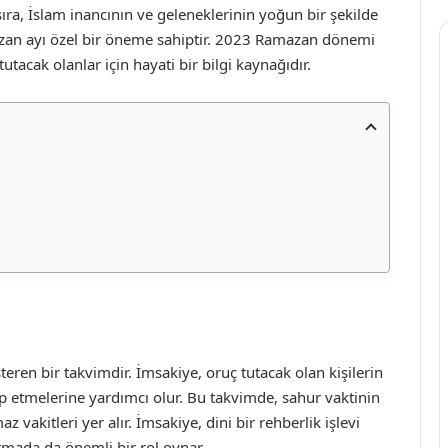
 sıra, İslam inancının ve geleneklerinin yoğun bir şekilde
azan ayı özel bir öneme sahiptir. 2023 Ramazan dönemi
utacak olanlar için hayati bir bilgi kaynağıdır.
eren bir takvimdir. İmsakiye, oruç tutacak olan kişilerin
akip etmelerine yardımcı olur. Bu takvimde, sahur vaktinin
 vakitleri yer alır. İmsakiye, dini bir rehberlik işlevi
rmada da önemli bir rol oynar.