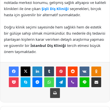
noktada merkezi konumu, gelişmiş sağlık altyapısı ve kaliteli
klinikleri ile öne çıkan
Şişli Diş Kliniği
seçenekleri, birçok
hasta için güvenilir bir alternatif sunmaktadır.
Doğru klinik seçimi sayesinde hem sağlıklı hem de estetik
bir gülüşe sahip olmak mümkündür. Bu nedenle diş tedavisi
planlayan kişilerin karar verirken detaylı araştırma yapması
ve güvenilir bir
İstanbul Diş Kliniği
tercih etmesi büyük
önem taşımaktadır.
Facebook
X
LinkedIn
Tumblr
Pinterest
Reddit
VKontakte
Odnok
Pocket
Skype
Messenger
WhatsApp
Telegram
Viber
Line
E-Posta ile payla
Yazdır