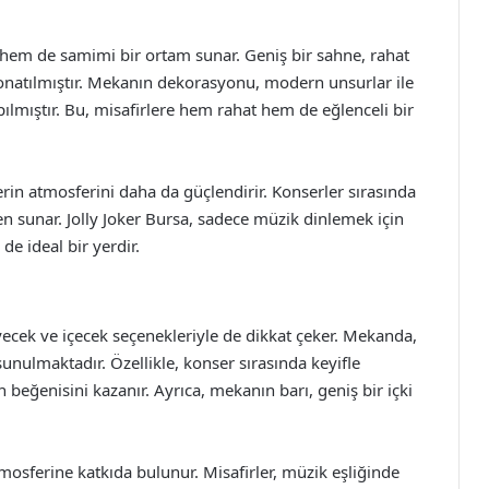
k hem de samimi bir ortam sunar. Geniş bir sahne, rahat
e donatılmıştır. Mekanın dekorasyonu, modern unsurlar ile
pılmıştır. Bu, misafirlere hem rahat hem de eğlenceli bir
erin atmosferini daha da güçlendirir. Konserler sırasında
şölen sunar. Jolly Joker Bursa, sadece müzik dinlemek için
de ideal bir yerdir.
yiyecek ve içecek seçenekleriyle de dikkat çeker. Mekanda,
 sunulmaktadır. Özellikle, konser sırasında keyifle
n beğenisini kazanır. Ayrıca, mekanın barı, geniş bir içki
tmosferine katkıda bulunur. Misafirler, müzik eşliğinde