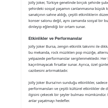
Jolly Joker, Türkiye genelinde birçok şehirde şub
şehirdeki sosyal yaşamın canlanmasına büyük kat
sanatçının sahne aldığı, çeşitli etkinliklerin düz
konser salonu değil, aynı zamanda sosyal bir bul
dinleyip eğlendiği bir ortam sunar.
Etkinlikler ve Performanslar
Jolly Joker Bursa, zengin etkinlik takvimi ile dik
bu mekanda, rock müzikten pop müziğe, alternat
yelpazede performanslar sergilenmektedir. Her 
kaçırılmayacak fırsatlar sunar. Ayrıca, özel gün
cazibesini artırmaktadır.
Jolly Joker Bursa’nın sunduğu etkinlikler, sadece m
performansları ve çeşitli kültürel etkinlikler d
ilgisini çekecek bir şeyler bulması mümkündür.
anlar yaşatmayı hedefler.