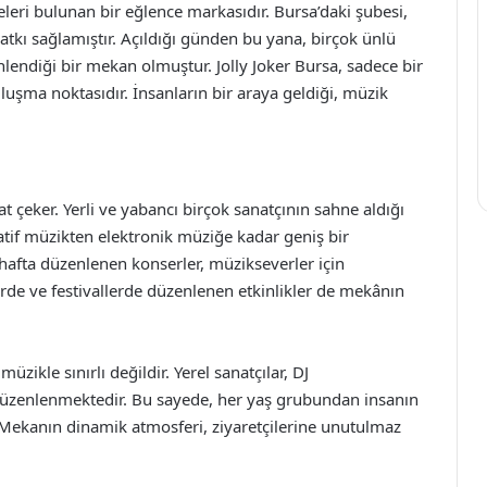
eleri bulunan bir eğlence markasıdır. Bursa’daki şubesi,
kı sağlamıştır. Açıldığı günden bu yana, birçok ünlü
enlendiği bir mekan olmuştur. Jolly Joker Bursa, sadece bir
uşma noktasıdır. İnsanların bir araya geldiği, müzik
kat çeker. Yerli ve yabancı birçok sanatçının sahne aldığı
if müzikten elektronik müziğe kadar geniş bir
hafta düzenlenen konserler, müzikseverler için
lerde ve festivallerde düzenlenen etkinlikler de mekânın
üzikle sınırlı değildir. Yerel sanatçılar, DJ
e düzenlenmektedir. Bu sayede, her yaş grubundan insanın
 Mekanın dinamik atmosferi, ziyaretçilerine unutulmaz