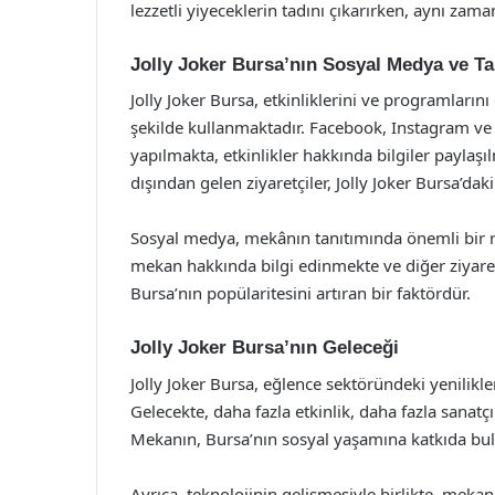
lezzetli yiyeceklerin tadını çıkarırken, aynı za
Jolly Joker Bursa’nın Sosyal Medya ve Ta
Jolly Joker Bursa, etkinliklerini ve programların
şekilde kullanmaktadır. Facebook, Instagram ve 
yapılmakta, etkinlikler hakkında bilgiler paylaş
dışından gelen ziyaretçiler, Jolly Joker Bursa’dak
Sosyal medya, mekânın tanıtımında önemli bir ro
mekan hakkında bilgi edinmekte ve diğer ziyaretç
Bursa’nın popülaritesini artıran bir faktördür.
Jolly Joker Bursa’nın Geleceği
Jolly Joker Bursa, eğlence sektöründeki yenilikle
Gelecekte, daha fazla etkinlik, daha fazla sanat
Mekanın, Bursa’nın sosyal yaşamına katkıda b
Ayrıca, teknolojinin gelişmesiyle birlikte, mekan