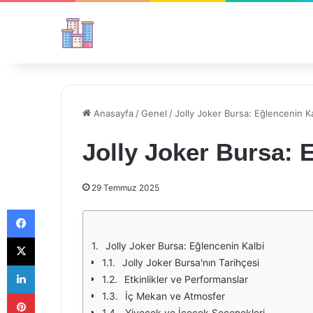
Anasayfa
/
Genel
/
Jolly Joker Bursa: Eğlencenin Ka
Jolly Joker Bursa: 
29 Temmuz 2025
Facebook
X
Jolly Joker Bursa: Eğlencenin Kalbi
Jolly Joker Bursa'nın Tarihçesi
LinkedIn
Etkinlikler ve Performanslar
Pinterest
İç Mekan ve Atmosfer
Yiyecek ve İçecek Seçenekleri