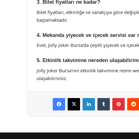
3. Bilet fiyatları ne kadar?
Bilet fiyatları, etkinliğe ve sanatçıya göre değişi
başlamaktadır.
4. Mekanda yiyecek ve içecek servisi var 
Evet, Jolly Joker Bursa’da çeşitli yiyecek ve içec
5. Etkinlik takvimine nereden ulaşabiliri
Jolly Joker Bursa’nın etkinlik takvimine resmi 
ulaşabilirsiniz.
Facebook
X
LinkedIn
Tumblr
Pintere