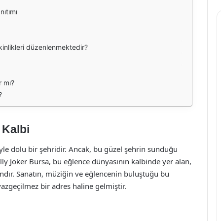
nıtımı
kinlikleri düzenlenmektedir?
r mı?
?
 Kalbi
riyle dolu bir şehridir. Ancak, bu güzel şehrin sunduğu
olly Joker Bursa, bu eğlence dünyasının kalbinde yer alan,
andır. Sanatın, müziğin ve eğlencenin buluştuğu bu
azgeçilmez bir adres haline gelmiştir.