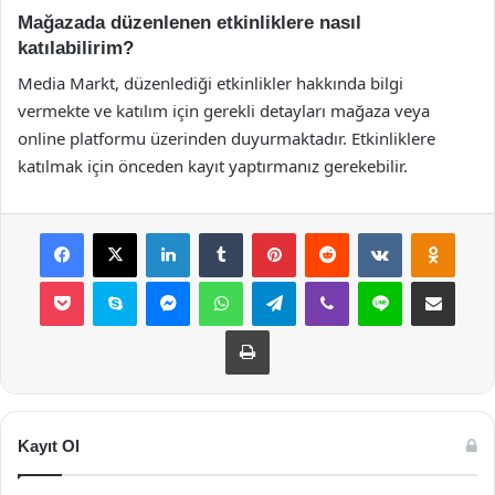
Mağazada düzenlenen etkinliklere nasıl
katılabilirim?
Media Markt, düzenlediği etkinlikler hakkında bilgi
vermekte ve katılım için gerekli detayları mağaza veya
online platformu üzerinden duyurmaktadır. Etkinliklere
katılmak için önceden kayıt yaptırmanız gerekebilir.
Facebook
X
LinkedIn
Tumblr
Pinterest
Reddit
VKontakte
Odnok
Pocket
Skype
Messenger
WhatsApp
Telegram
Viber
Line
E-Posta ile payla
Yazdır
Kayıt Ol