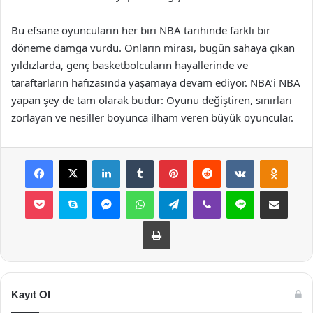
Bu efsane oyuncuların her biri NBA tarihinde farklı bir
döneme damga vurdu. Onların mirası, bugün sahaya çıkan
yıldızlarda, genç basketbolcuların hayallerinde ve
taraftarların hafızasında yaşamaya devam ediyor. NBA’i NBA
yapan şey de tam olarak budur: Oyunu değiştiren, sınırları
zorlayan ve nesiller boyunca ilham veren büyük oyuncular.
Facebook
X
LinkedIn
Tumblr
Pinterest
Reddit
VKontakte
Odnok
Pocket
Skype
Messenger
WhatsApp
Telegram
Viber
Line
E-Posta ile payla
Yazdır
Kayıt Ol