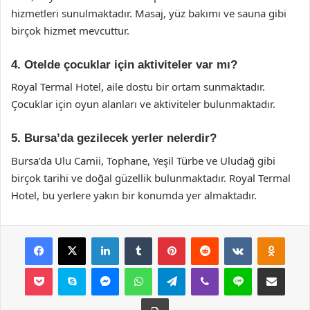
hizmetleri sunulmaktadır. Masaj, yüz bakımı ve sauna gibi
birçok hizmet mevcuttur.
4. Otelde çocuklar için aktiviteler var mı?
Royal Termal Hotel, aile dostu bir ortam sunmaktadır.
Çocuklar için oyun alanları ve aktiviteler bulunmaktadır.
5. Bursa’da gezilecek yerler nelerdir?
Bursa’da Ulu Camii, Tophane, Yeşil Türbe ve Uludağ gibi
birçok tarihi ve doğal güzellik bulunmaktadır. Royal Termal
Hotel, bu yerlere yakın bir konumda yer almaktadır.
Facebook
X
LinkedIn
Tumblr
Pinterest
Reddit
VKontakte
Odnok
Pocket
Skype
Messenger
WhatsApp
Telegram
Viber
Line
E-Posta ile payla
Yazdır