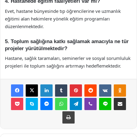
4. Hastanede eğitim faaliyetleri var mı?
Evet, hastane bünyesinde tıp öğrencilerine ve uzmanlık
eğitimi alan hekimlere yönelik eğitim programları
düzenlenmektedir.
5. Toplum sağlığına katkı sağlamak amacıyla ne tür
projeler yürütülmektedir?
Hastane, sağlık taramaları, seminerler ve sosyal sorumluluk
projeleri ile toplum sağlığını artırmayı hedeflemektedir.
Facebook
X
LinkedIn
Tumblr
Pinterest
Reddit
VKontakte
Odnok
Pocket
Skype
Messenger
WhatsApp
Telegram
Viber
Line
E-Posta ile payla
Yazdır