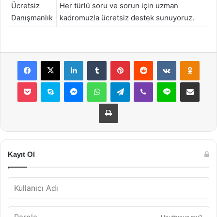
Ücretsiz
Her türlü soru ve sorun için uzman
Danışmanlık
kadromuzla ücretsiz destek sunuyoruz.
Facebook
X
LinkedIn
Tumblr
Pinterest
Reddit
VKontakte
Odnok
Pocket
Skype
Messenger
WhatsApp
Telegram
Viber
Line
E-Posta ile payla
Yazdır
Kayıt Ol