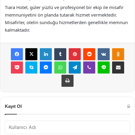
Tiara Hotel, güler yüzlü ve profesyonel bir ekip ile misafir
memnuniyetini ön planda tutarak hizmet vermektedir.
Misafirler, otelin sunduğu hizmetlerden genellikle memnun
kalmaktadır.
Facebook
X
LinkedIn
Tumblr
Pinterest
Reddit
VKontakte
Odnok
Pocket
Skype
Messenger
WhatsApp
Telegram
Viber
Line
E-Posta ile payla
Yazdır
Kayıt Ol