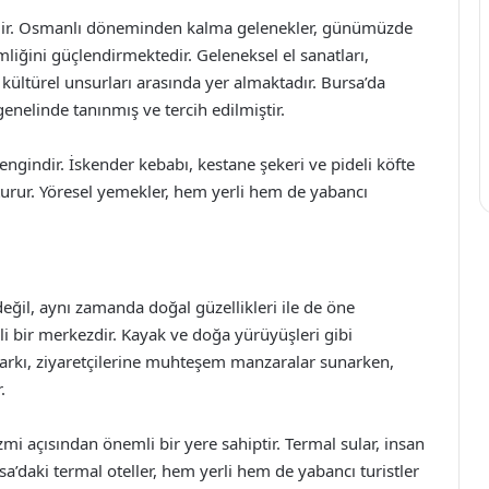
ktedir. Osmanlı döneminden kalma gelenekler, günümüzde
mliğini güçlendirmektedir. Geleneksel el sanatları,
ış kültürel unsurları arasında yer almaktadır. Bursa’da
enelinde tanınmış ve tercih edilmiştir.
ngindir. İskender kebabı, kestane şekeri ve pideli köfte
şturur. Yöresel yemekler, hem yerli hem de yabancı
 değil, aynı zamanda doğal güzellikleri ile de öne
i bir merkezdir. Kayak ve doğa yürüyüşleri gibi
i Parkı, ziyaretçilerine muhteşem manzaralar sunarken,
.
zmi açısından önemli bir yere sahiptir. Termal sular, insan
ursa’daki termal oteller, hem yerli hem de yabancı turistler