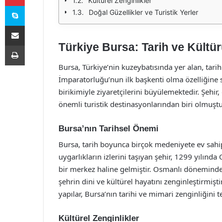
Kültürel Zenginlikler
Skype
Doğal Güzellikler ve Turistik Yerler
E-Posta ile paylaş
Türkiye Bursa: Tarih ve Kült
Yazdır
Bursa, Türkiye’nin kuzeybatısında yer alan, tarihi
İmparatorluğu’nun ilk başkenti olma özelliğine 
birikimiyle ziyaretçilerini büyülemektedir. Şehir,
önemli turistik destinasyonlarından biri olmuştu
Bursa’nın Tarihsel Önemi
Bursa, tarih boyunca birçok medeniyete ev sahipliğ
uygarlıkların izlerini taşıyan şehir, 1299 yılın
bir merkez haline gelmiştir. Osmanlı döneminde,
şehrin dini ve kültürel hayatını zenginleştirmişt
yapılar, Bursa’nın tarihi ve mimari zenginliğini 
Kültürel Zenginlikler