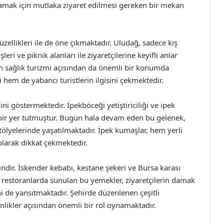
lamak için mutlaka ziyaret edilmesi gereken bir mekan
üzellikleri ile de öne çıkmaktadır. Uludağ, sadece kış
eri ve piknik alanları ile ziyaretçilerine keyifli anlar
rin sağlık turizmi açısından da önemli bir konumda
 hem de yabancı turistlerin ilgisini çekmektedir.
dini göstermektedir. İpekböceği yetiştiriciliği ve ipek
bir yer tutmuştur. Bugün hala devam eden bu gelenek,
atölyelerinde yaşatılmaktadır. İpek kumaşlar, hem yerli
olarak dikkat çekmektedir.
ndir. İskender kebabı, kestane şekeri ve Bursa karası
l restoranlarda sunulan bu yemekler, ziyaretçilerin damak
ni de yansıtmaktadır. Şehirde düzenlenen çeşitli
nlikler açısından önemli bir rol oynamaktadır.