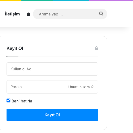
Sitemap
Arama
İletişim
yap
...
Kayıt Ol
Unuttunuz mu?
Beni hatırla
Kayıt Ol