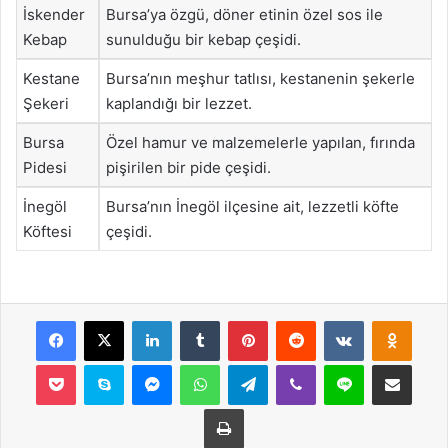
İskender
Bursa’ya özgü, döner etinin özel sos ile
Kebap
sunulduğu bir kebap çeşidi.
Kestane
Bursa’nın meşhur tatlısı, kestanenin şekerle
Şekeri
kaplandığı bir lezzet.
Bursa
Özel hamur ve malzemelerle yapılan, fırında
Pidesi
pişirilen bir pide çeşidi.
İnegöl
Bursa’nın İnegöl ilçesine ait, lezzetli köfte
Köftesi
çeşidi.
Facebook
X
LinkedIn
Tumblr
Pinterest
Reddit
VKontakte
Odnok
Pocket
Skype
Messenger
WhatsApp
Telegram
Viber
Line
E-Posta ile payla
Yazdır