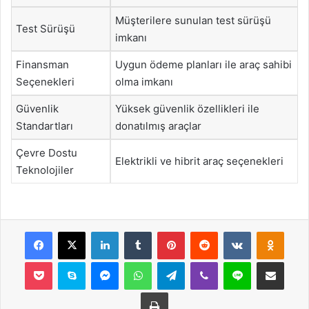
Müşterilere sunulan test sürüşü
Test Sürüşü
imkanı
Finansman
Uygun ödeme planları ile araç sahibi
Seçenekleri
olma imkanı
Güvenlik
Yüksek güvenlik özellikleri ile
Standartları
donatılmış araçlar
Çevre Dostu
Elektrikli ve hibrit araç seçenekleri
Teknolojiler
Facebook
X
LinkedIn
Tumblr
Pinterest
Reddit
VKontakte
Odnok
Pocket
Skype
Messenger
WhatsApp
Telegram
Viber
Line
E-Posta ile payla
Yazdır