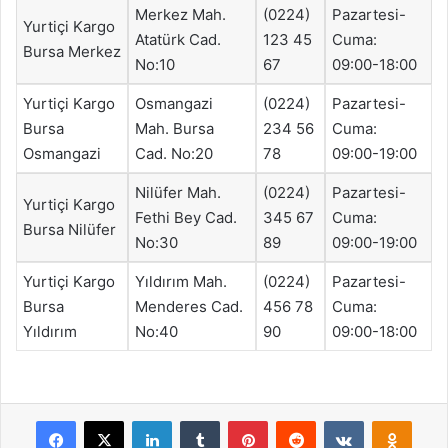
Merkez Mah.
(0224)
Pazartesi-
Yurtiçi Kargo
Atatürk Cad.
123 45
Cuma:
Bursa Merkez
No:10
67
09:00-18:00
Yurtiçi Kargo
Osmangazi
(0224)
Pazartesi-
Bursa
Mah. Bursa
234 56
Cuma:
Osmangazi
Cad. No:20
78
09:00-19:00
Nilüfer Mah.
(0224)
Pazartesi-
Yurtiçi Kargo
Fethi Bey Cad.
345 67
Cuma:
Bursa Nilüfer
No:30
89
09:00-19:00
Yurtiçi Kargo
Yıldırım Mah.
(0224)
Pazartesi-
Bursa
Menderes Cad.
456 78
Cuma:
Yıldırım
No:40
90
09:00-18:00
Facebook
X
LinkedIn
Tumblr
Pinterest
Reddit
VKontakte
Odnok