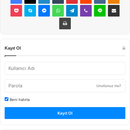
Pocket
Skype
Messenger
WhatsApp
Telegram
Viber
Line
E-Posta ile payla
Yazdır
Kayıt Ol
Unuttunuz mu?
Beni hatırla
Kayıt Ol