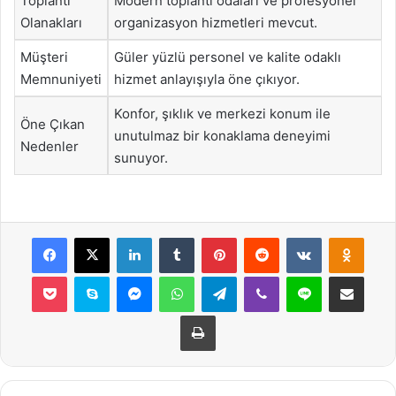
Toplantı
Modern toplantı odaları ve profesyonel
Olanakları
organizasyon hizmetleri mevcut.
Müşteri
Güler yüzlü personel ve kalite odaklı
Memnuniyeti
hizmet anlayışıyla öne çıkıyor.
Konfor, şıklık ve merkezi konum ile
Öne Çıkan
unutulmaz bir konaklama deneyimi
Nedenler
sunuyor.
Facebook
X
LinkedIn
Tumblr
Pinterest
Reddit
VKontakte
Odnok
Pocket
Skype
Messenger
WhatsApp
Telegram
Viber
Line
E-Posta ile payla
Yazdır