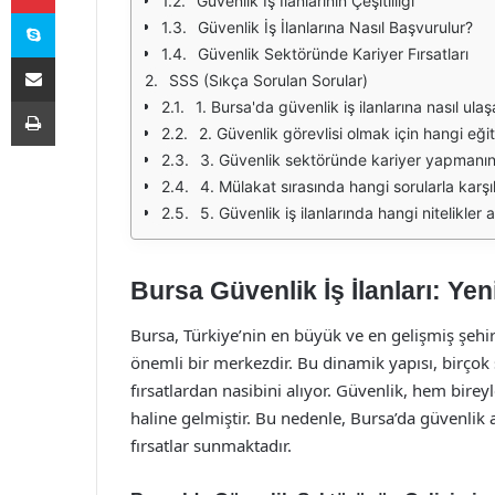
Güvenlik İş İlanlarının Çeşitliliği
Skype
Güvenlik İş İlanlarına Nasıl Başvurulur?
Güvenlik Sektöründe Kariyer Fırsatları
E-Posta ile paylaş
SSS (Sıkça Sorulan Sorular)
Yazdır
1. Bursa'da güvenlik iş ilanlarına nasıl ulaş
2. Güvenlik görevlisi olmak için hangi eğit
3. Güvenlik sektöründe kariyer yapmanın 
4. Mülakat sırasında hangi sorularla karşı
5. Güvenlik iş ilanlarında hangi nitelikler
Bursa Güvenlik İş İlanları: Yeni
Bursa, Türkiye’nin en büyük ve en gelişmiş şehirl
önemli bir merkezdir. Bu dinamik yapısı, birçok s
fırsatlardan nasibini alıyor. Güvenlik, hem bire
haline gelmiştir. Bu nedenle, Bursa’da güvenlik al
fırsatlar sunmaktadır.