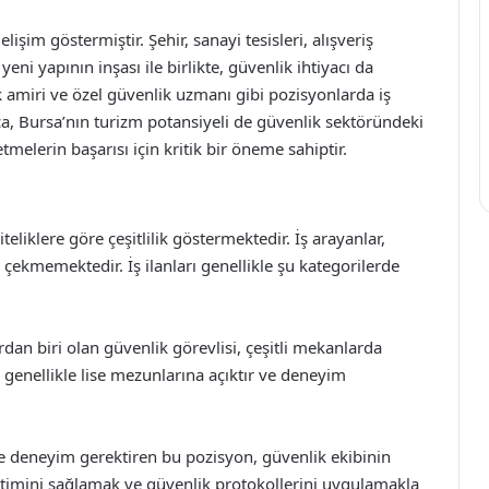
lişim göstermiştir. Şehir, sanayi tesisleri, alışveriş
yeni yapının inşası ile birlikte, güvenlik ihtiyacı da
k amiri ve özel güvenlik uzmanı gibi pozisyonlarda iş
ıca, Bursa’nın turizm potansiyeli de güvenlik sektöründeki
etmelerin başarısı için kritik bir öneme sahiptir.
iteliklere göre çeşitlilik göstermektedir. İş arayanlar,
çekmemektedir. İş ilanları genellikle şu kategorilerde
dan biri olan güvenlik görevlisi, çeşitli mekanlarda
genellikle lise mezunlarına açıktır ve deneyim
e deneyim gerektiren bu pozisyon, güvenlik ekibinin
ğitimini sağlamak ve güvenlik protokollerini uygulamakla