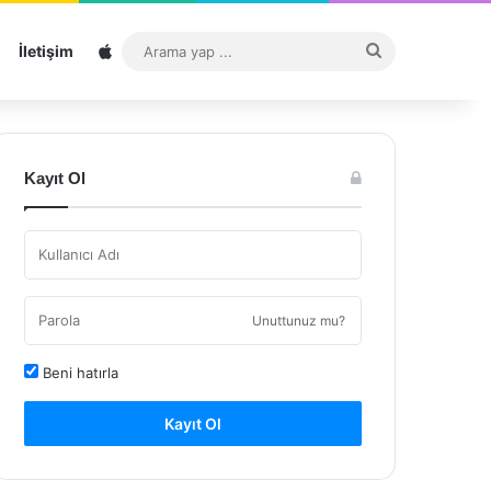
Sitemap
Arama
İletişim
yap
...
Kayıt Ol
Unuttunuz mu?
Beni hatırla
Kayıt Ol