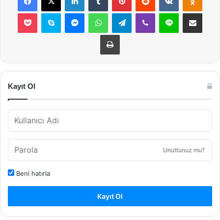
Pocket
Skype
Messenger
WhatsApp
Telegram
Viber
Line
E-Posta ile payla
Yazdır
Kayıt Ol
Unuttunuz mu?
Beni hatırla
Kayıt Ol