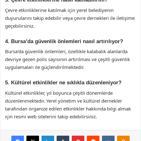
Çevre etkinliklerine katılmak için yerel belediyenin
duyurularını takip edebilir veya çevre dernekleri ile iletişime
geçebilirsiniz.
4. Bursa’da güvenlik önlemleri nasıl artırılıyor?
Bursa’da güvenlik önlemleri, özellikle kalabalık alanlarda
devriye gezen polis sayısının artırılması ve çeşitli güvenlik
uygulamaları ile güçlendirilmektedir.
5. Kültürel etkinlikler ne sıklıkla düzenleniyor?
Kültürel etkinlikler, yıl boyunca çeşitli dönemlerde
düzenlenmektedir. Yerel yönetim ve kültürel dernekler
tarafından organize edilen etkinlikler hakkında bilgi almak
için resmi web sitelerini takip edebilirsiniz.
Facebook
X
LinkedIn
Tumblr
Pinterest
Reddit
VKontakte
Odnok